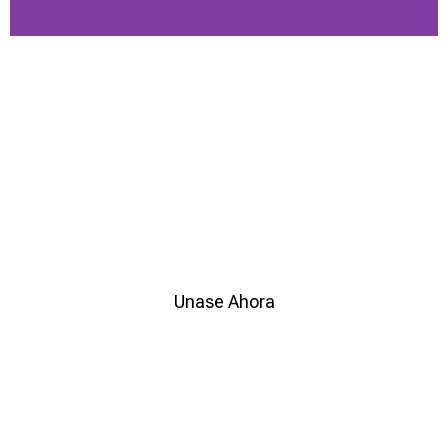
Gracias por ser
un cliente leal.
Le daremos 1 punto canjeable por cada $1.00 gastado en
nuestras tiendas.
Unase Ahora