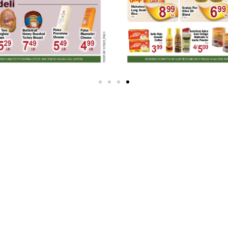
jerome sv bronx (ny)
¡Obtén el weekly add ahora!