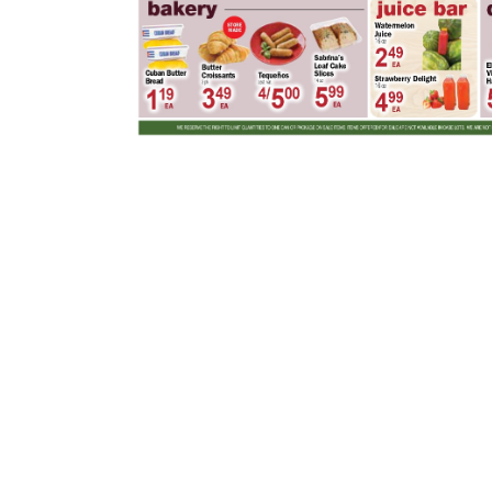
Plantation FL
¡Obtén el weekly add ahora!