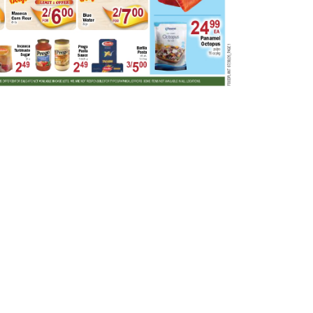
SPRING VALLEY (NY)
¡Obtén el weekly add ahora!